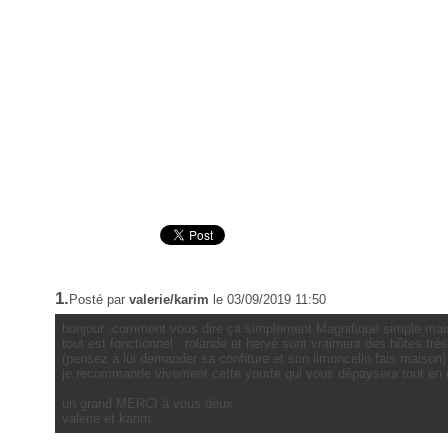
1.
Posté par
valerie/karim
le 03/09/2019 11:50
bonjour ,comment vous dire ça simplement,Magnifique simple mais
tout est fonctionnel . rolande et hervé sont vraiment des hôtes très
(pensez à lui demander sa confiture et son limoncello fais maison)
je recommande vivement cette yourte qui vous dépaysera tout en gar
un grand MERCI à vous deux
valerie et karim