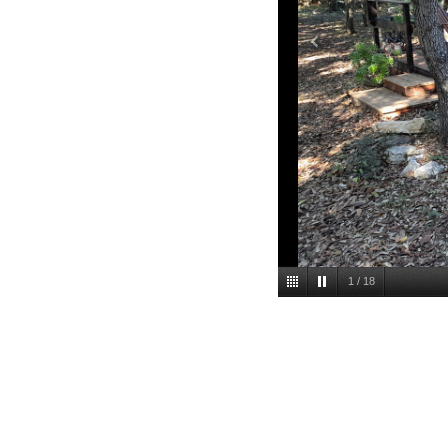
1
/
18